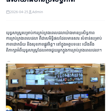
2026-04-25
Admin
យុទ្ធសាស្ត្រសម្រាប់ការគ្រប់គ្រងពេលវេលាយ៉ាងមានប្រសិទ្ធភាព
ការគ្រប់គ្រងពេលវេលា គឺជាសមិទ្ធិផលដែលមានសារៈសំខាន់សម្រាប់
ភាពជោគជ័យ និងសុខភាពផ្លូវចិត្ត។ នៅក្នុងអត្ថបទនេះ យើងនឹង
ពិភាក្សាអំពីយុទ្ធសាស្ត្រដែលអាចជួយអ្នកក្នុងការគ្រប់គ្រងពេលវេលា។