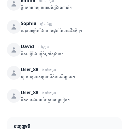
Emma
១០ នាទីមុន
ខ្លឹមសារមានប្រយោជន៍ខ្លាំងណាស់។
Sophia
ម្សិលមិញ
អរគុណច្រើនដែលបានផ្តល់ចំណេះដឹងថ្មីៗ។
David
៣ ថ្ងៃមុន
ពិតជាអ្វីដែលខ្ញុំកំពុងស្វែងរក។
User_88
២ ម៉ោងមុន
សូមអរគុណសម្រាប់ព័ត៌មានដ៏ល្អនេះ។
User_88
២ ម៉ោងមុន
នឹងតាមដានរាល់អត្ថបទបន្តទៀត។
បញ្ចេញមតិ