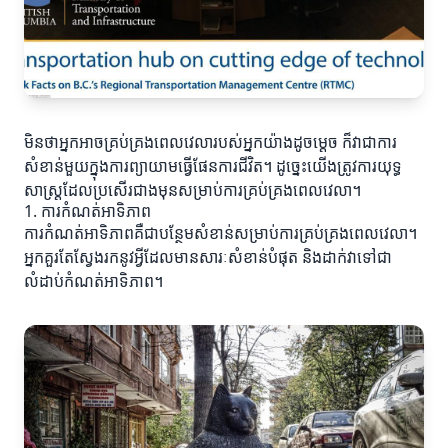
មិនថាអ្នកអាចគ្រប់គ្រងពេលវេលារបស់អ្នកយ៉ាងដូចម្តេច ក៏វាជាការ
សំខាន់មួយក្នុងការព្យាយាមធ្វើផែនការជីវិត។ ដូច្នេះយើងត្រូវការយុទ្ធ
សាស្ត្រដែលប្រសើរជាងមុនសម្រាប់ការគ្រប់គ្រងពេលវេលា។
1. ការកំណត់អាទិភាព
ការកំណត់អាទិភាពគឺជាបន្ថែមសំខាន់សម្រាប់ការគ្រប់គ្រងពេលវេលា។
អ្នកគួរតែស្វែងរកនូវអ្វីដែលមានសារៈសំខាន់បំផុត និងដាក់វាទៅជា
លំដាប់កំណត់អាទិភាព។