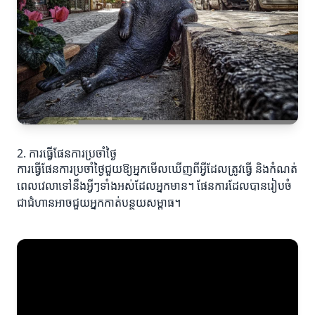
2. ការធ្វើផែនការប្រចាំថ្ងៃ
ការធ្វើផែនការប្រចាំថ្ងៃជួយឱ្យអ្នកមើលឃើញពីអ្វីដែលត្រូវធ្វើ និងកំណត់
ពេលវេលាទៅនឹងអ្វីៗទាំងអស់ដែលអ្នកមាន។ ផែនការដែលបានរៀបចំ
ជាជំហានអាចជួយអ្នកកាត់បន្ថយសម្ពាធ។