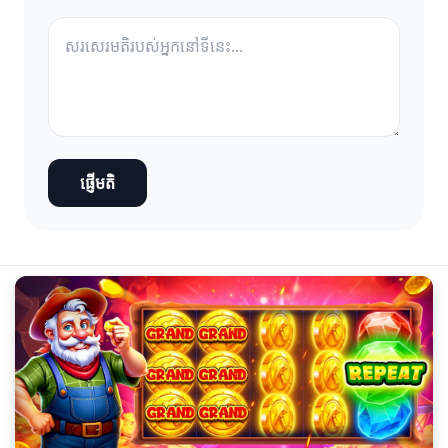
ផ្ញើមតិ