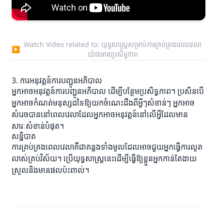
Watch Video related to: យុទ្ធសាស្ត្រសម្រាប់ការគ្រប់គ្រងពេលវេលា
▶
យ៉ាងមានប្រសិទ្ធភាព
3. ការអនុវត្តន៍ការបញ្ជូនអភិបាល
អ្នកអាចអនុវត្តន៍ការបញ្ជូនអភិបាល ដើម្បីបន្ថែមប្រសិទ្ធភាព។ ប្រសិនបើ
អ្នកអាចកំណត់មនុស្សដទៃឱ្យយកចំណេះដឹងពីអ្វីៗសំខាន់ៗ អ្នកអាច
សំរេចបាននៅពេលវេលាដែលអ្នកអាចអនុវត្តន៍នៅលើអ្វីដែលមាន
សារៈសំខាន់បំផុត។
សន្និបាត
ការគ្រប់គ្រងពេលវេលាគឺជាគន្លងទាំងមូលដែលអាចជួយអ្នកធ្វើការលូត
លាស់គ្រប់វិស័យ។ ប្រើយុទ្ធសាស្ត្រនេះដើម្បីធ្វើឱ្យខ្លួនអ្នកកាន់តែងាយ
ស្រួលនិងមានផលប៉ះពាល់។