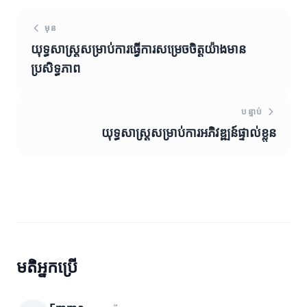
មុន
យុទ្ធសាស្ត្រសម្រាប់ការធ្វើការសម្រេចចិត្តយ៉ាងមាន
ប្រសិទ្ធភាព
បន្ទាប់
យុទ្ធសាស្ត្រសម្រាប់ការអភិវឌ្ឍន៍ផ្ទាល់ខ្លួន
មតិអ្នកប្រើ