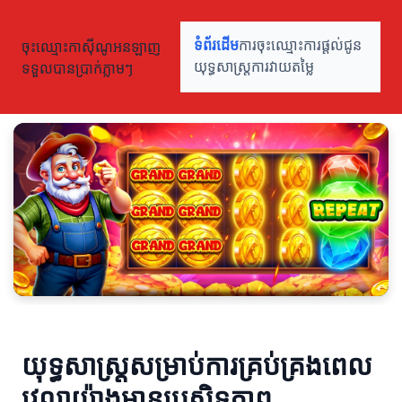
ចុះឈ្មោះកាស៊ីណូអនឡាញ
ទំព័រដើម
ការចុះឈ្មោះ
ការផ្តល់ជូន
ទទួលបានប្រាក់ភ្លាមៗ
យុទ្ធសាស្ត្រ
ការវាយតម្លៃ
យុទ្ធសាស្ត្រសម្រាប់ការគ្រប់គ្រងពេល
វេលាយ៉ាងមានប្រសិទ្ធភាព