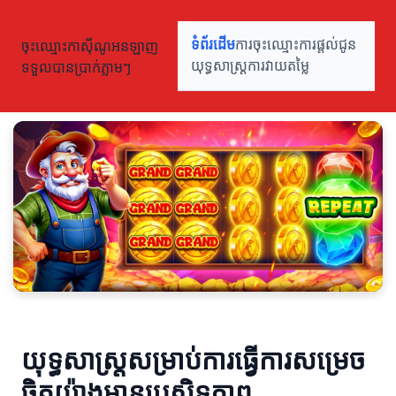
ចុះឈ្មោះកាស៊ីណូអនឡាញ
ទំព័រដើម
ការចុះឈ្មោះ
ការផ្តល់ជូន
ទទួលបានប្រាក់ភ្លាមៗ
យុទ្ធសាស្ត្រ
ការវាយតម្លៃ
យុទ្ធសាស្ត្រសម្រាប់ការធ្វើការសម្រេច
ចិត្តយ៉ាងមានប្រសិទ្ធភាព