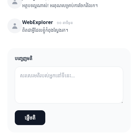
អត្ថបទល្អណាស់! អរគុណសម្រាប់ការចែករំលែក។
WebExplorer
១០ នាទីមុន
ពិតជាអ្វីដែលខ្ញុំកំពុងស្វែងរក។
បញ្ចេញមតិ
ផ្ញើមតិ