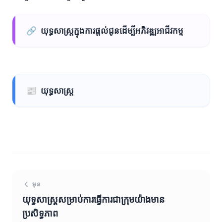
🔗
យុទ្ធសាស្ត្រក្នុងការផ្តល់ជូនដើម្បីអភិវឌ្ឍអាជីវកម្ម
📰
យុទ្ធសាស្ត្រ
មុន
យុទ្ធសាស្ត្រសម្រាប់ការធ្វើការជាក្រុមយ៉ាងមាន
ប្រសិទ្ធភាព