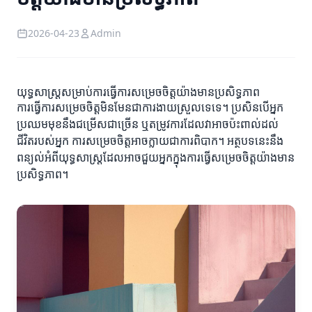
2026-04-23
Admin
យុទ្ធសាស្ត្រសម្រាប់ការធ្វើការសម្រេចចិត្តយ៉ាងមានប្រសិទ្ធភាព
ការធ្វើការសម្រេចចិត្តមិនមែនជាការងាយស្រួលទេទេ។ ប្រសិនបើអ្នក
ប្រឈមមុខនឹងជម្រើសជាច្រើន ឬតម្រូវការដែលវាអាចប៉ះពាល់ដល់
ជីវិតរបស់អ្នក ការសម្រេចចិត្តអាចក្លាយជាការពិបាក។ អត្ថបទនេះនឹង
ពន្យល់អំពីយុទ្ធសាស្ត្រដែលអាចជួយអ្នកក្នុងការធ្វើសម្រេចចិត្តយ៉ាងមាន
ប្រសិទ្ធភាព។