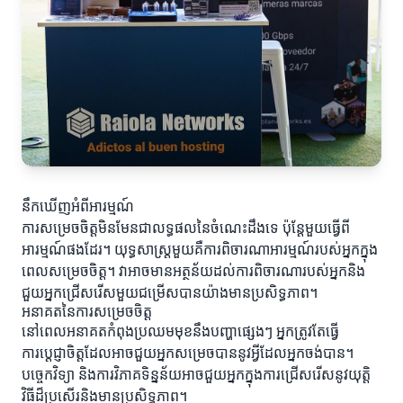
នឹកឃើញអំពីអារម្មណ៍
ការសម្រេចចិត្តមិនមែនជាលទ្ធផលនៃចំណេះដឹងទេ ប៉ុន្តែមួយធ្វើពី
អារម្មណ៍ផងដែរ។ យុទ្ធសាស្ត្រមួយគឺការពិចារណាអារម្មណ៍របស់អ្នកក្នុង
ពេលសម្រេចចិត្ត។ វាអាចមានអត្ថន័យដល់ការពិចារណារបស់អ្នកនិង
ជួយអ្នកជ្រើសរើសមួយជម្រើសបានយ៉ាងមានប្រសិទ្ធភាព។
អនាគតនៃការសម្រេចចិត្ត
នៅពេលអនាគតកំពុងប្រឈមមុខនឹងបញ្ហាផ្សេងៗ អ្នកត្រូវតែធ្វើ
ការប្តេជ្ញាចិត្តដែលអាចជួយអ្នកសម្រេចបាននូវអ្វីដែលអ្នកចង់បាន។
បច្ចេកវិទ្យា និងការវិភាគទិន្នន័យអាចជួយអ្នកក្នុងការជ្រើសរើសនូវយុត្តិ
វិធីដ៏ប្រសើរនិងមានប្រសិទ្ធភាព។