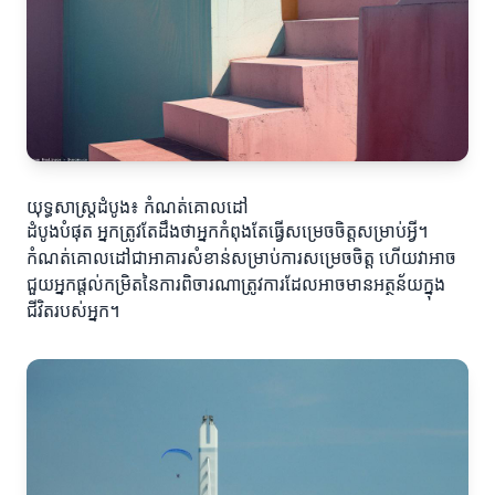
យុទ្ធសាស្ត្រដំបូង៖ កំណត់គោលដៅ
ដំបូងបំផុត អ្នកត្រូវតែដឹងថាអ្នកកំពុងតែធ្វើសម្រេចចិត្តសម្រាប់អ្វី។
កំណត់គោលដៅជាអាគារសំខាន់សម្រាប់ការសម្រេចចិត្ត ហើយវាអាច
ជួយអ្នកផ្តល់កម្រិតនៃការពិចារណាត្រូវការដែលអាចមានអត្ថន័យក្នុង
ជីវិតរបស់អ្នក។