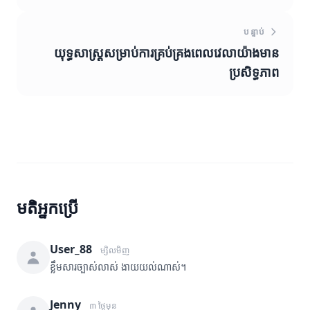
បន្ទាប់
យុទ្ធសាស្ត្រសម្រាប់ការគ្រប់គ្រងពេលវេលាយ៉ាងមាន
ប្រសិទ្ធភាព
មតិអ្នកប្រើ
User_88
ម្សិលមិញ
ខ្លឹមសារច្បាស់លាស់ ងាយយល់ណាស់។
Jenny
៣ ថ្ងៃមុន