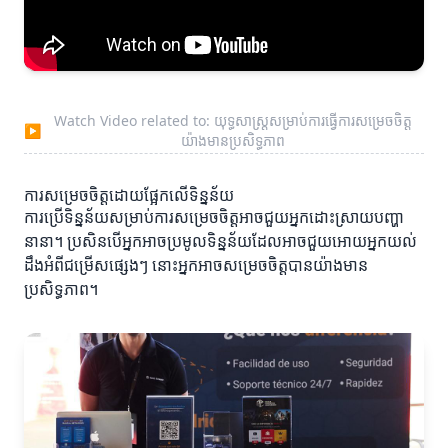
Watch Video related to: យុទ្ធសាស្ត្រសម្រាប់ការធ្វើការសម្រេចចិត្ត
▶
យ៉ាងមានប្រសិទ្ធភាព
ការសម្រេចចិត្តដោយផ្អែកលើទិន្នន័យ
ការប្រើទិន្នន័យសម្រាប់ការសម្រេចចិត្តអាចជួយអ្នកដោះស្រាយបញ្ហា
នានា។ ប្រសិនបើអ្នកអាចប្រមូលទិន្នន័យដែលអាចជួយអោយអ្នកយល់
ដឹងអំពីជម្រើសផ្សេងៗ នោះអ្នកអាចសម្រេចចិត្តបានយ៉ាងមាន
ប្រសិទ្ធភាព។