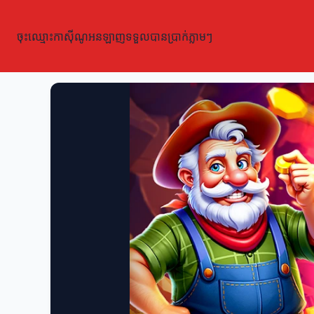
ចុះឈ្មោះកាស៊ីណូអនឡាញទទួលបានប្រាក់ភ្លាមៗ