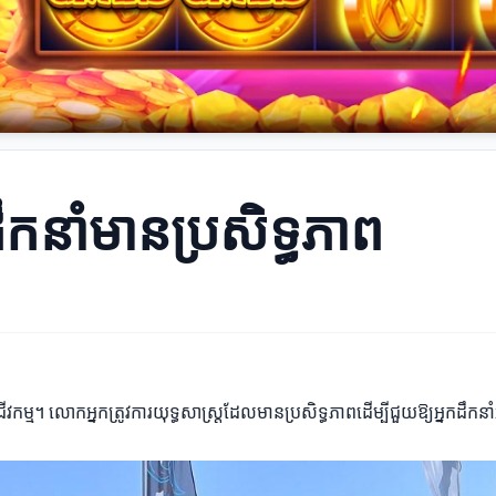
ឹកនាំមានប្រសិទ្ធភាព
្ម។ លោកអ្នកត្រូវការយុទ្ធសាស្ត្រដែលមានប្រសិទ្ធភាពដើម្បីជួយឱ្យអ្នកដឹកនាំ