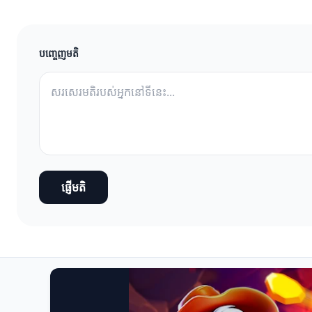
បញ្ចេញមតិ
ផ្ញើមតិ