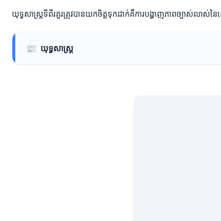
យុទ្ធសាស្ត្រទីពីរគួរត្រូវបានយកចិត្តទុកដាក់គឺការបង្ហាញភាពច្បាស់លាស់ន
📰
យុទ្ធសាស្ត្រ