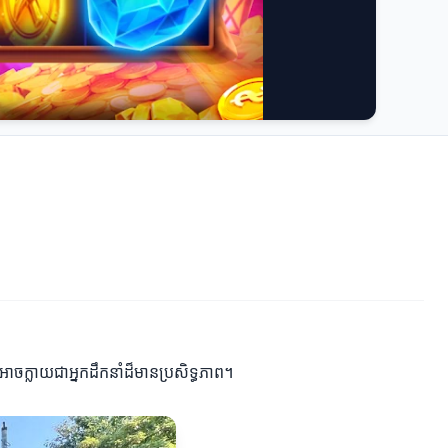
អាចក្លាយជាអ្នកដឹកនាំដ៏មានប្រសិទ្ធភាព។