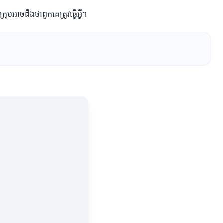
មអាចដឹងថាពួកគេត្រូវធ្វើអ្វី។