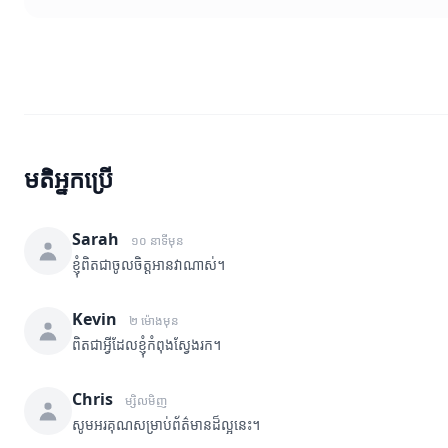
មតិអ្នកប្រើ
Sarah
១០ នាទីមុន
ខ្ញុំពិតជាចូលចិត្តអានវាណាស់។
Kevin
២ ម៉ោងមុន
ពិតជាអ្វីដែលខ្ញុំកំពុងស្វែងរក។
Chris
ម្សិលមិញ
សូមអរគុណសម្រាប់ព័ត៌មានដ៏ល្អនេះ។