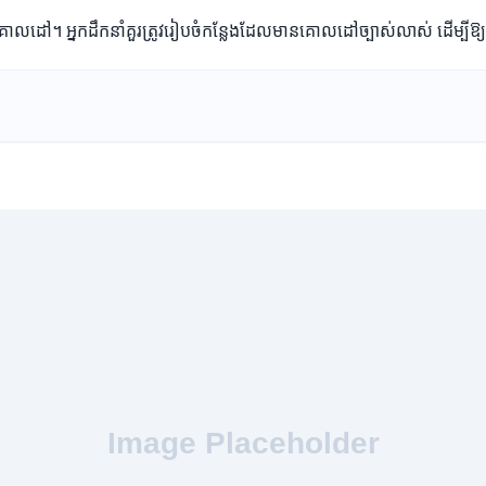
ៃគោលដៅ។ អ្នកដឹកនាំគួរត្រូវរៀបចំកន្លែងដែលមានគោលដៅច្បាស់លាស់ ដើម្បីឱ្យក្រុ