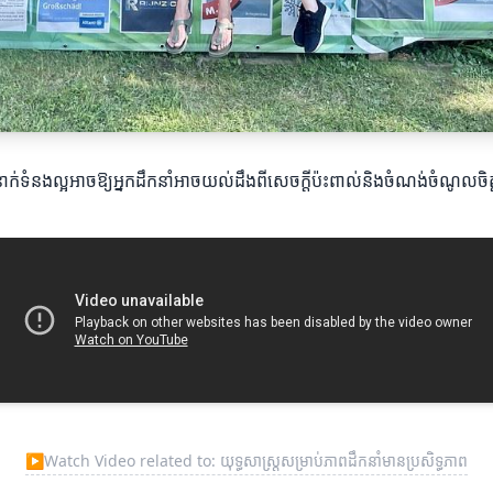
ារទំនាក់ទំនងល្អអាចឱ្យអ្នកដឹកនាំអាចយល់ដឹងពីសេចក្តីប៉ះពាល់និងចំណង់ចំណូលច
▶
Watch Video related to: យុទ្ធសាស្ត្រសម្រាប់ភាពដឹកនាំមានប្រសិទ្ធភាព