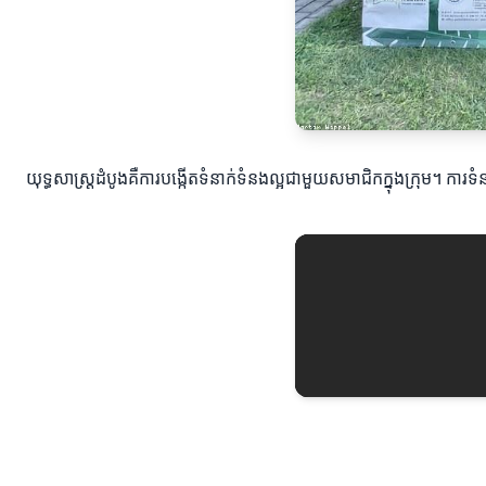
យុទ្ធសាស្ត្រដំបូងគឺការបង្កើតទំនាក់ទំនងល្អជាមួយសមាជិកក្នុងក្រុម។ ក