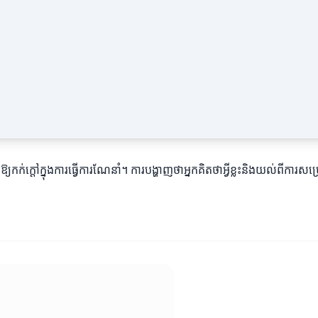
រឱ្យកក់ក្តៅក្នុងការធ្វើការណែនាំ។ ការបង្ហាញថាអ្នកគិតថាអ្វីខ្លះនិងយល់ពីក