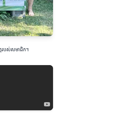
ិត្តរបស់សមាជិក។