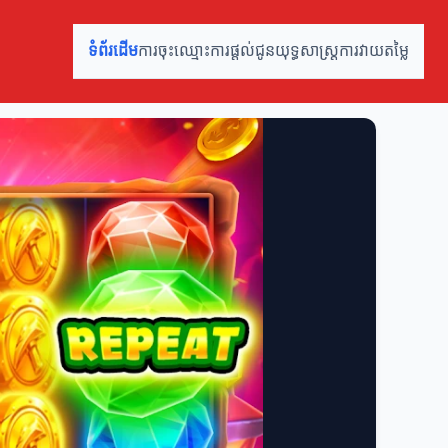
ទំព័រដើម
ការចុះឈ្មោះ
ការផ្តល់ជូន
យុទ្ធសាស្ត្រ
ការវាយតម្លៃ