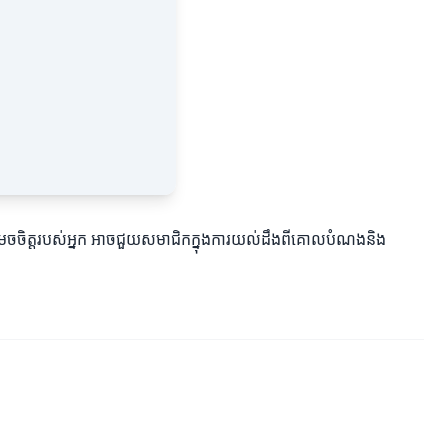
ារសម្រេចចិត្តរបស់អ្នក អាចជួយសមាជិកក្នុងការយល់ដឹងពីគោលបំណងនិង