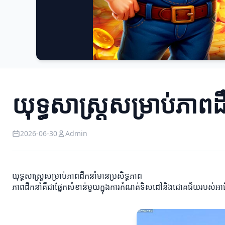
យុទ្ធសាស្ត្រសម្រាប់ភាពដ
2026-06-30
Admin
យុទ្ធសាស្ត្រសម្រាប់ភាពដឹកនាំមានប្រសិទ្ធភាព
ភាពដឹកនាំគឺជាផ្នែកសំខាន់មួយក្នុងការកំណត់ទិសដៅនិងជោគជ័យរបស់អាជីវកម