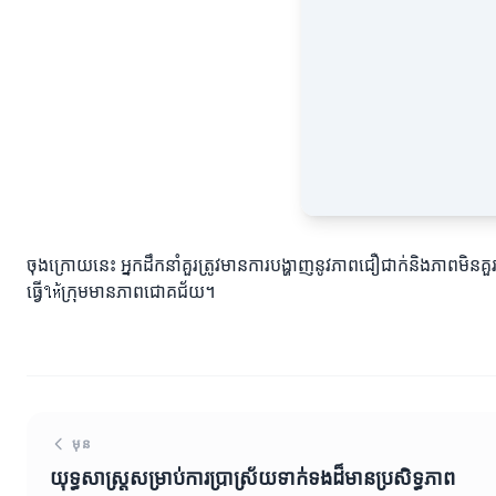
ចុងក្រោយនេះ អ្នកដឹកនាំគួរត្រូវមានការបង្ហាញនូវភាពជឿជាក់និងភាពមិនគួ
ធ្វើให้ក្រុមមានភាពជោគជ័យ។
មុន
យុទ្ធសាស្ត្រសម្រាប់ការប្រាស្រ័យទាក់ទងដ៏មានប្រសិទ្ធភាព