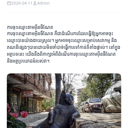
2026-04-11
Admin
ការចុះឈ្មោះតាមអ៊ីនធឺណែត
ការចុះឈ្មោះតាមអ៊ីនធឺណែត គឺជាដំណើរការដែលធ្វើឱ្យអ្នកអាចចុះ
ឈ្មោះបានយ៉ាងងាយស្រួល។ អ្នកអាចចុះឈ្មោះសម្រាប់សេវាកម្ម និង
គណនីផ្សេងៗបានដោយមិនចាំបាច់ធ្វើការទៅកាន់ទីតាំងផ្ទាល់។ នៅក្នុង
អត្ថបទនេះ យើងនឹងពិភាក្សាអំពីដំណើរការចុះឈ្មោះតាមអ៊ីនធឺណែត
និងអត្ថប្រយោជន៍របស់វា។