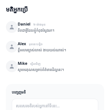
មតិអ្នកប្រើ
Daniel
២ ម៉ោងមុន
ពិតជាអ្វីដែលខ្ញុំកំពុងស្វែងរក។
Alex
មុននេះបន្តិច
ខ្លឹមសារច្បាស់លាស់ ងាយយល់ណាស់។
Mike
ម្សិលមិញ
សូមអរគុណសម្រាប់ព័ត៌មានដ៏ល្អនេះ។
បញ្ចេញមតិ