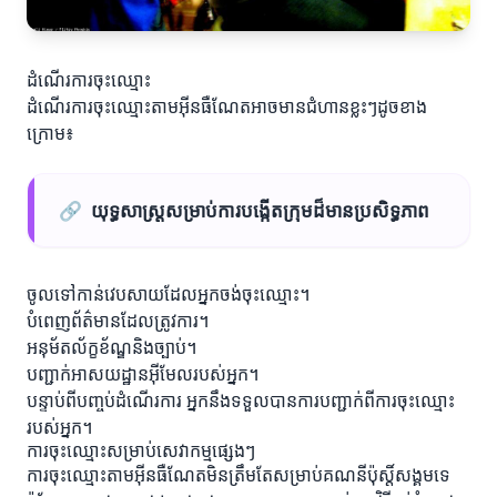
ដំណើរការចុះឈ្មោះ
ដំណើរការចុះឈ្មោះតាមអ៊ីនធឺណែតអាចមានជំហានខ្លះៗដូចខាង
ក្រោម៖
🔗
យុទ្ធសាស្រ្តសម្រាប់ការបង្កើតក្រុមដ៏មានប្រសិទ្ធភាព
ចូលទៅកាន់វេបសាយដែលអ្នកចង់ចុះឈ្មោះ។
បំពេញព័ត៌មានដែលត្រូវការ។
អនុម័តល័ក្ខខ័ណ្ឌនិងច្បាប់។
បញ្ជាក់អាសយដ្ឋានអ៊ីមែលរបស់អ្នក។
បន្ទាប់ពីបញ្ចប់ដំណើរការ អ្នកនឹងទទួលបានការបញ្ជាក់ពីការចុះឈ្មោះ
របស់អ្នក។
ការចុះឈ្មោះសម្រាប់សេវាកម្មផ្សេងៗ
ការចុះឈ្មោះតាមអ៊ីនធឺណែតមិនត្រឹមតែសម្រាប់គណនីប៉ុស្តិ៍សង្គមទេ