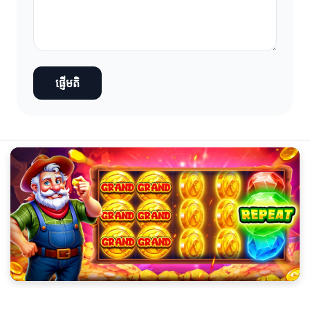
ផ្ញើមតិ