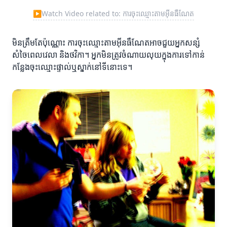
▶
Watch Video related to: ការចុះឈ្មោះតាមអ៊ីនធឺណែត
មិនត្រឹមតែប៉ុណ្ណោះ ការចុះឈ្មោះតាមអ៊ីនធឺណែតអាចជួយអ្នកសន្សំ
សំចៃពេលវេលា និងថវិកា។ អ្នកមិនត្រូវចំណាយលុយក្នុងការទៅកាន់
កន្លែងចុះឈ្មោះផ្ទាល់ឬស្នាក់នៅទីនោះទេ។