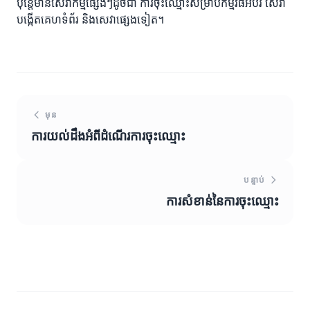
ប៉ុន្តែមានសេវាកម្មផ្សេងៗដូចជា ការចុះឈ្មោះសម្រាប់កម្មវិធីអប់រំ សេវា
បង្កើតគេហទំព័រ និងសេវាផ្សេងទៀត។
មុន
ការយល់ដឹងអំពីដំណើរការចុះឈ្មោះ
បន្ទាប់
ការសំខាន់នៃការចុះឈ្មោះ