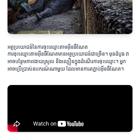
អត្ថប្រយោជន៍នៃការចុះឈ្មោះតាមអ៊ីនធឺណែត
ការចុះឈ្មោះតាមអ៊ីនធឺណែតមានអត្ថប្រយោជន៍ជាច្រើន។ មុនដំបូង វា
អាចបន្ថែមភាពងាយស្រួល និងល្បឿនក្នុងដំណើរការចុះឈ្មោះ។ អ្នក
អាចប្រើប្រាស់ឧបករណ៍ណាមួយ ដែលមានការតភ្ជាប់អ៊ីនធឺណែត។