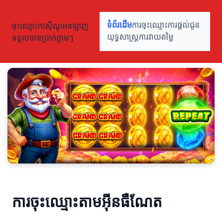
ចុះឈ្មោះកាស៊ីណូអនឡាញ
ទំព័រដើម
ការចុះឈ្មោះ
ការផ្តល់ជូន
ទទួលបានប្រាក់ភ្លាមៗ
យុទ្ធសាស្ត្រ
ការវាយតម្លៃ
ការចុះឈ្មោះតាមអ៊ីនធឺណែត