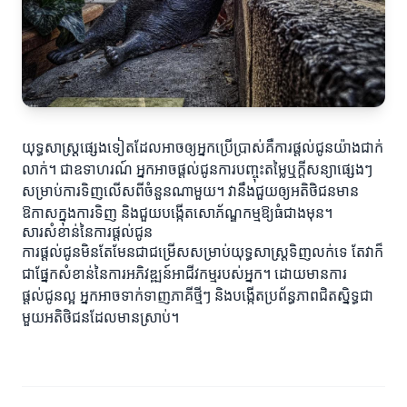
យុទ្ធសាស្ត្រផ្សេងទៀតដែលអាចឲ្យអ្នកប្រើប្រាស់គឺការផ្តល់ជូនយ៉ាងជាក់
លាក់។ ជាឧទាហរណ៍ អ្នកអាចផ្តល់ជូនការបញ្ចុះតម្លៃឬក្តីសន្យាផ្សេងៗ
សម្រាប់ការទិញលើសពីចំនួនណាមួយ។ វានឹងជួយឲ្យអតិថិជនមាន
ឱកាសក្នុងការទិញ និងជួយបង្កើតសោភ័ណ្ឌកម្មឱ្យធំជាងមុន។
សារសំខាន់នៃការផ្តល់ជូន
ការផ្តល់ជូនមិនតែមែនជាជម្រើសសម្រាប់យុទ្ធសាស្ត្រទិញលក់ទេ តែវាក៏
ជាផ្នែកសំខាន់នៃការអភិវឌ្ឍន៍អាជីវកម្មរបស់អ្នក។ ដោយមានការ
ផ្តល់ជូនល្អ អ្នកអាចទាក់ទាញភាគីថ្មីៗ និងបង្កើតប្រព័ន្ធភាពជិតស្និទ្ធជា
មួយអតិថិជនដែលមានស្រាប់។