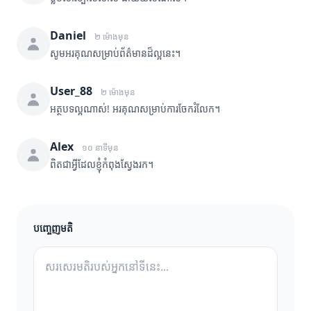
Daniel
២ ម៉ោងមុន
សូមអរគុណសម្រាប់ព័ត៌មានដ៏ល្អនេះ។
User_88
២ ម៉ោងមុន
អត្ថបទល្អណាស់! អរគុណសម្រាប់ការចែករំលែក។
Alex
១០ នាទីមុន
ពិតជាអ្វីដែលខ្ញុំកំពុងស្វែងរក។
បញ្ចេញមតិ