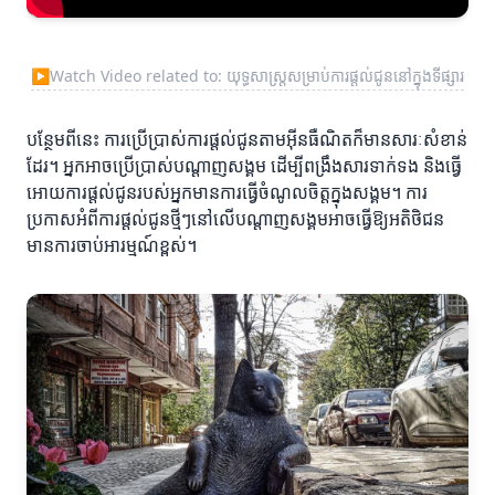
▶
Watch Video related to: យុទ្ធសាស្ត្រ​សម្រាប់ការផ្តល់ជូននៅក្នុងទីផ្សារ
បន្ថែមពីនេះ ការប្រើប្រាស់ការផ្តល់ជូនតាមអ៊ីនធឺណិតក៏មានសារៈសំខាន់
ដែរ។ អ្នកអាចប្រើប្រាស់បណ្ដាញសង្គម ដើម្បីពង្រឹងសារទាក់ទង និងធ្វើ
អោយការផ្តល់ជូនរបស់អ្នកមានការធ្វើចំណូលចិត្តក្នុងសង្គម។ ការ
ប្រកាសអំពីការផ្តល់ជូនថ្មីៗនៅលើបណ្តាញសង្គមអាចធ្វើឱ្យអតិថិជន
មានការចាប់អារម្មណ៍ខ្ពស់។