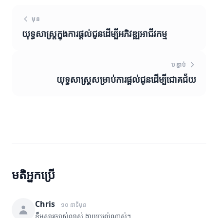
មុន
យុទ្ធសាស្ត្រក្នុងការផ្តល់ជូនដើម្បីអភិវឌ្ឍអាជីវកម្ម
បន្ទាប់
យុទ្ធសាស្ត្រសម្រាប់ការផ្តល់ជូនដើម្បីជោគជ័យ
មតិអ្នកប្រើ
Chris
១០ នាទីមុន
ខ្លឹមសារច្បាស់លាស់ ងាយយល់ណាស់។