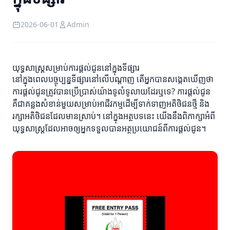
2026-06-01
Admin
យុទ្ធសាស្ត្រ​សម្រាប់ការផ្តល់ជូននៅក្នុងទីផ្សារ
នៅក្នុងពេលបច្ចុប្បន្នទីផ្សារនៅលើបណ្តាញ តើអ្នកបានសង្កេតឃើញថា
ការផ្តល់ជូនត្រូវបានប្រើប្រាស់យ៉ាងទូលំទូលាយដែរឬទេ? ការផ្តល់ជូន
គឺជាគន្លងសំខាន់មួយសម្រាប់អាជីវកម្មដើម្បីទាក់ទាញអតិថិជនថ្មី និង
រក្សាអតិថិជនដែលមានស្រាប់។ នៅក្នុងអត្ថបទនេះ យើងនឹងពិភាក្សាអំពី
យុទ្ធសាស្ត្រដែលអាចឲ្យអ្នកទទួលបានអត្ថប្រយោជន៍ពីការផ្តល់ជូន។