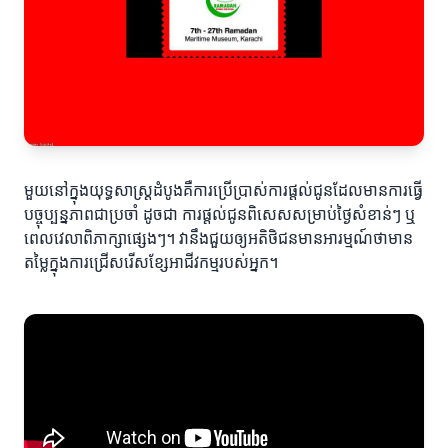
មួយនៅក្នុងយុទ្ធសាស្ត្រដំបូងគឺការប្រើប្រាស់ការផ្តល់ជូនដែលមានការធ្វើ
បច្ចុប្បន្នភាពជាប្រចាំ ដូចជា ការផ្តល់ជូនពិសេសសម្រាប់ថ្ងៃសំខាន់ៗ ឬ
ពេលវេលាពិភាក្សាផ្សេងៗ។ វានឹងជួយឲ្យអតិថិជនមានអារម្មណ៍ថាមាន
តម្លៃក្នុងការជ្រើសរើសខ្សែអាជីវកម្មរបស់អ្នក។