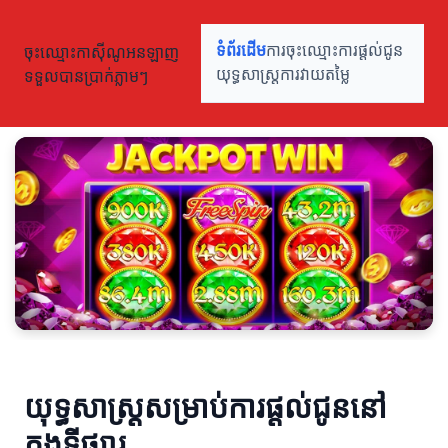
ចុះឈ្មោះកាស៊ីណូអនឡាញ
ទំព័រដើម
ការចុះឈ្មោះ
ការផ្តល់ជូន
ទទួលបានប្រាក់ភ្លាមៗ
យុទ្ធសាស្ត្រ
ការវាយតម្លៃ
យុទ្ធសាស្ត្រ​សម្រាប់ការផ្តល់ជូននៅ
ក្នុងទីផ្សារ