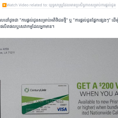
▶
Watch Video related to: យុទ្ធសាស្ត្រដែលមានប្រសិទ្ធភាពសម្រាប់ការផ្តល់ជូន
ដូចជា "ការផ្តល់ជូនសម្រាប់អតិថិជនថ្មី" ឬ "ការផ្តល់ជូនផ្នែកផ្សេងៗ" ដើម្បីធ
្រភេទផលិតផលឬសេវាកម្មដែលអ្នកមាន។