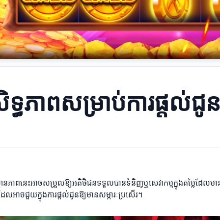
ិទ្ធភាពសម្រាប់ការផ្តល់ជូ
្ថានភាពនេះអាចសម្រួលឱ្យអតិថិជនទទួលបានទំនិញឬសេវាកម្មក្នុងតម្លៃដែលមាន
ួនដែលអាចជួយក្នុងការផ្តល់ជូនឱ្យមានសម្ភារៈប្រសើរ។