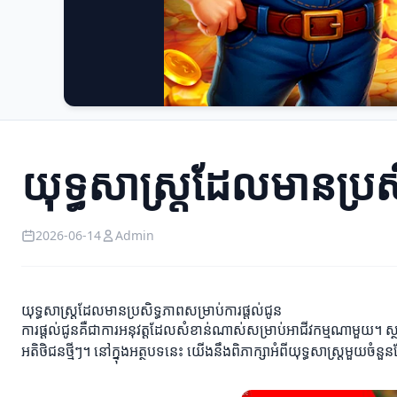
យុទ្ធសាស្ត្រដែលមានប្រស
2026-06-14
Admin
យុទ្ធសាស្ត្រដែលមានប្រសិទ្ធភាពសម្រាប់ការផ្តល់ជូន
ការផ្តល់ជូនគឺជាការអនុវត្តដែលសំខាន់ណាស់សម្រាប់អាជីវកម្មណាមួយ។ ស
អតិថិជនថ្មីៗ។ នៅក្នុងអត្ថបទនេះ យើងនឹងពិភាក្សាអំពីយុទ្ធសាស្ត្រមួយចំន