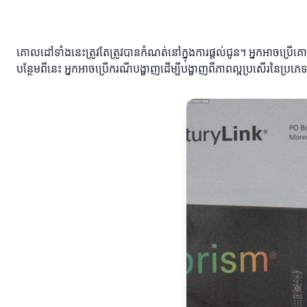
គោលដៅទាំងនេះត្រូវតែត្រូវបានកំណត់នៅក្នុងការផ្តល់ជូន។ អ្នកអាចប្រើគោលដៅ
បន្ថែមពីនេះ អ្នកអាចប្រើករណីបង្ហាញដើម្បីបង្ហាញពីភាពល្អប្រសើរនៃប