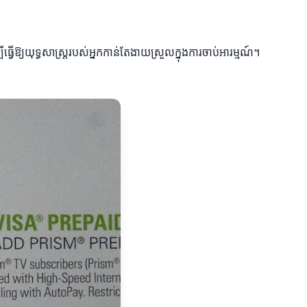
្វើឱ្យយុទ្ធសាស្ត្ររបស់អ្នកកាន់តែងាយស្រួលក្នុងការចាប់អារម្មណ៍។