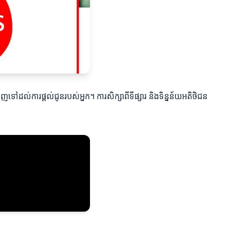
ៅដល់ការផ្តល់ជូនរបស់អ្នក។ ការសិក្សាពីទីផ្សារ និងទិន្នន័យអតិថិជន