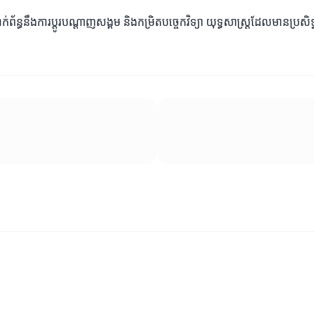
ព័ន្ធនឹងការប្ដូរបណ្តាញសង្គម និងកម្រិតបច្ចេកវិទ្យា យុទ្ធសាស្ត្រដែលមានប្រស