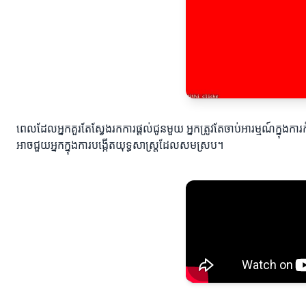
ពេលដែលអ្នកគួរតែស្វែងរកការផ្តល់ជូនមួយ អ្នកត្រូវតែចាប់អារម្មណ៍ក្នុ
អាចជួយអ្នកក្នុងការបង្កើតយុទ្ធសាស្ត្រដែលសមស្រប។