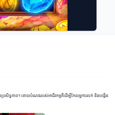
ន
ប្រសិទ្ធភាព។ គោលបំណងរបស់អាជីវកម្មគឺដើម្បីកែលម្អការលក់ និងបង្កើន