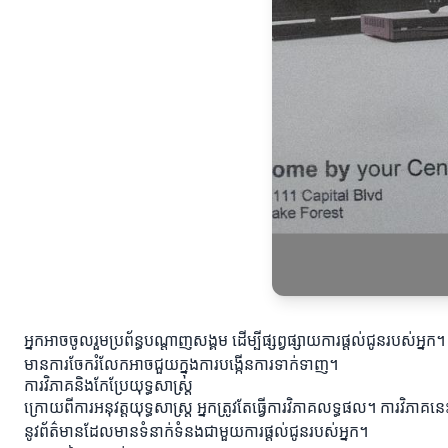
អ្នកអាចចូលរួមប្រព័ន្ធបណ្ដាញសង្គម ដើម្បីផ្សព្វផ្សាយការផ្តល់ជូនរបស់អ្
មានការចែករំលែកអាចជួយក្នុងការបង្កើនការទាក់ទាញ។
ការវិភាគនិងកែប្រែយុទ្ធសាស្ត្រ
ក្រោយពីការអនុវត្តយុទ្ធសាស្ត្រ អ្នកត្រូវតែធ្វើការវិភាគលទ្ធផល។ ការវិភា
នូវព័ត៌មានដែលមានទំនាក់ទំនងជាមួយការផ្តល់ជូនរបស់អ្នក។