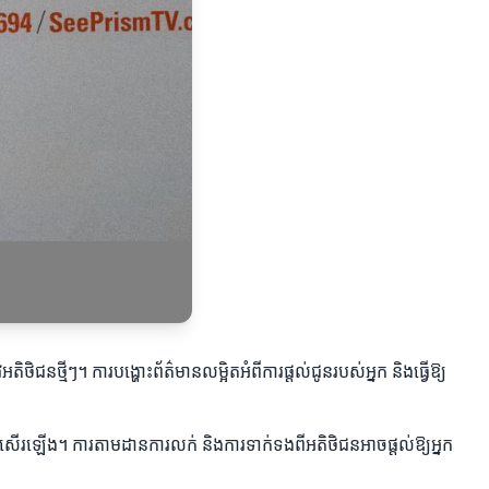
ិជនថ្មីៗ។ ការបង្ហោះព័ត៌មានលម្អិតអំពីការផ្តល់ជូនរបស់អ្នក និងធ្វើឱ្យ
ាពល្អប្រសើរឡើង។ ការតាមដានការលក់ និងការទាក់ទងពីអតិថិជនអាចផ្តល់ឱ្យអ្នក