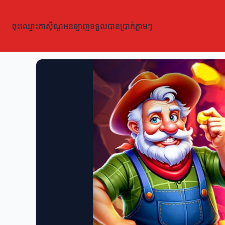
ចុះឈ្មោះកាស៊ីណូអនឡាញទទួលបានប្រាក់ភ្លាមៗ