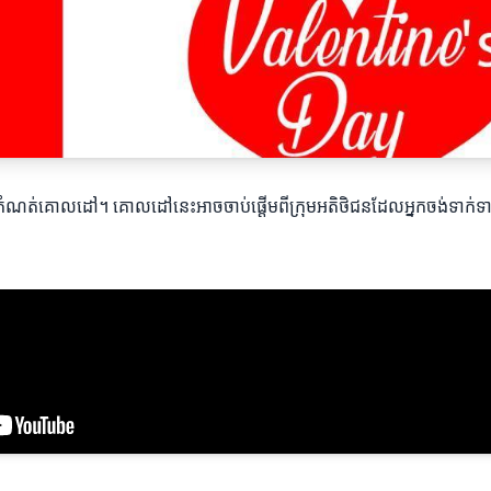
ងការកំណត់គោលដៅ។ គោលដៅនេះអាចចាប់ផ្តើមពីក្រុមអតិថិជនដែលអ្នកចង់ទាក់ទាញទ