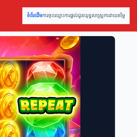
ទំព័រដើម
ការចុះឈ្មោះ
ការផ្តល់ជូន
យុទ្ធសាស្ត្រ
ការវាយតម្លៃ