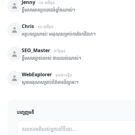
Jenny
១០ នាទីមុន
ខ្លឹមសារមានប្រយោជន៍ខ្លាំងណាស់។
Chris
១០ នាទីមុន
អត្ថបទល្អណាស់! អរគុណសម្រាប់ការចែករំលែក។
SEO_Master
៣ ថ្ងៃមុន
ខ្លឹមសារច្បាស់លាស់ ងាយយល់ណាស់។
WebExplorer
មុននេះបន្តិច
សូមអរគុណសម្រាប់ព័ត៌មានដ៏ល្អនេះ។
បញ្ចេញមតិ