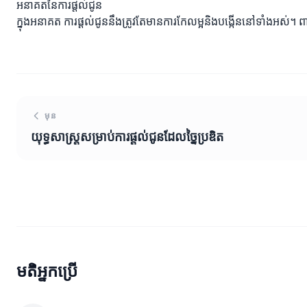
អនាគតនៃការផ្តល់ជូន
ក្នុងអនាគត ការផ្តល់ជូននឹងត្រូវតែមានការកែលម្អនិងបង្កើននៅទាំងអស់។ ពាក់
មុន
យុទ្ធសាស្ត្រសម្រាប់ការផ្តល់ជូនដែលច្នៃប្រឌិត
មតិអ្នកប្រើ