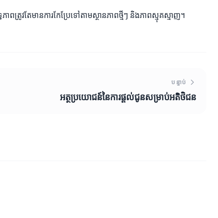
ិទ្ធភាពត្រូវតែមានការកែប្រែទៅតាមស្ថានភាពថ្មីៗ និងភាពស្មុគស្មាញ។
បន្ទាប់
អត្ថប្រយោជន៍នៃការផ្តល់ជូនសម្រាប់អតិថិជន