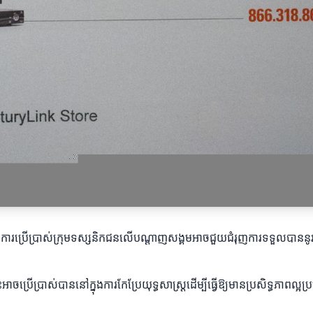
នក។ ការប្រើប្រាស់ក្រុមទស្សនិកជនលើបណ្ដាញសង្គមអាចជួយជំរុញការទទួលបាននូវអតិថ
គនេះអាចប្រើប្រាស់បាននៅក្នុងការកែប្រែយុទ្ធសាស្ត្រដើម្បីធ្វើឱ្យមានប្រសិទ្ធភ